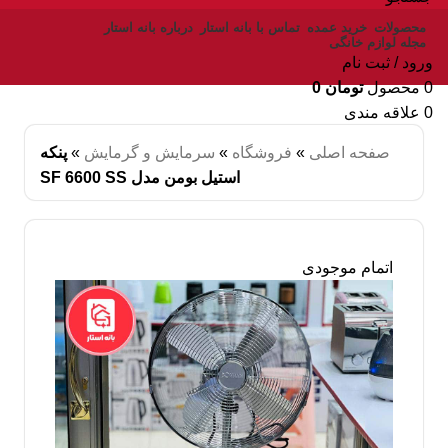
محصولات
خرید عمده
تماس با بانه استار
درباره بانه استار
مجله لوازم خانگی
ورود / ثبت نام
0
محصول
تومان
0
0
علاقه مندی
صفحه اصلی
»
فروشگاه
»
سرمایش و گرمایش
»
پنکه
استیل بومن مدل SF 6600 SS
اتمام موجودی