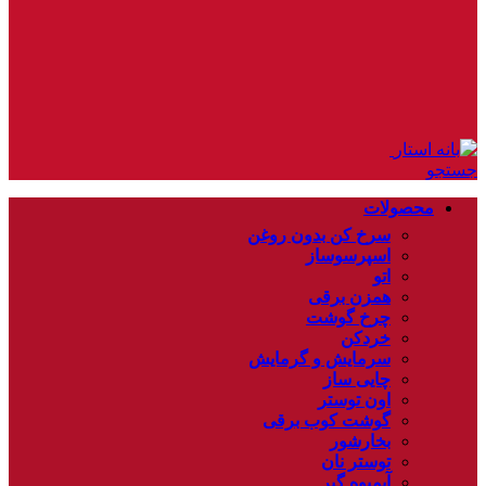
جستجو
محصولات
سرخ کن بدون روغن
اسپرسوساز
اتو
همزن برقی
چرخ گوشت
خردکن
سرمایش و گرمایش
چایی ساز
اون توستر
گوشت کوب برقی
بخارشور
توستر نان
آبمیوه گیر