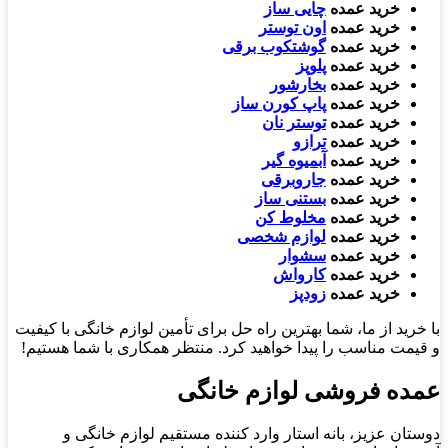
خرید عمده
چایی ساز
خرید عمده
اون توستر
خرید عمده
گوشتکوب برقی
خرید عمده
پلوپز
خرید عمده
بخارشور
خرید عمده
پاپ کورن ساز
خرید عمده
توستر نان
خرید عمده
ترازو
خرید عمده
آبمیوه گیر
خرید عمده
جاروبرقی
خرید عمده
بستنی ساز
خرید عمده
مخلوط کن
خرید عمده
لوازم شخصی
خرید عمده
سشوار
خرید عمده
کارواش
خرید عمده
زودپز
با خرید از ما، شما بهترین راه حل برای تأمین لوازم خانگی با کیفیت
و قیمت مناسب را پیدا خواهید کرد. منتظر همکاری با شما هستیم!
عمده فروشی لوازم خانگی
دوستان عزیز، بانه استار وارد کننده مستقیم لوازم خانگی و