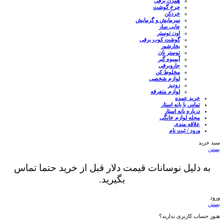
همزن برقی
چرخ گوشت
خردکن
سرمایش و گرمایش
چایی ساز
اون توستر
گوشت کوب برقی
بخارشور
توستر نان
آبمیوه گیر
جاروبرقی
مخلوط کن
لوازم شخصی
زودپز
لوازم متفرقه
خرید عمده
تماس با بانه استار
درباره بانه استار
مجله لوازم خانگی
علاقه مندی
ورود / ثبت نام
سبد خرید
بستن
به دلیل نوسانات قیمت دلار قبل از خرید حتما تماس
بگیرید.
ورود
بستن
هنوز حساب کاربری ندارید؟