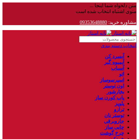
متن دلخواه شما اینجا ...
منوی اشتباه انتخاب شده است
مشاوره خرید:
09353648880
انتخاب دسته بندی
آبسرد کن
آبمیوه گیر
آسیاب
اتو
اسپرسوساز
اون توستر
بخارشور
پاپ کورن ساز
پلوپز
ترازو
توستر نان
جاروبرقی
چایی ساز
چرخ گوشت
خردکن