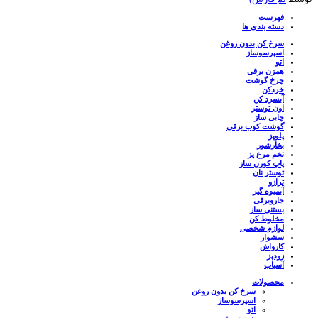
فهرست
دسته بندی ها
سرخ کن بدون روغن
اسپرسوساز
اتو
همزن برقی
چرخ گوشت
خردکن
آبسرد کن
اون توستر
چایی ساز
گوشت کوب برقی
پلوپز
بخارشور
تخم مرغ پز
پاپ کورن ساز
توستر نان
ترازو
آبمیوه گیر
جاروبرقی
بستنی ساز
مخلوط کن
لوازم شخصی
سشوار
کارواش
زودپز
آسیاب
محصولات
سرخ کن بدون روغن
اسپرسوساز
اتو