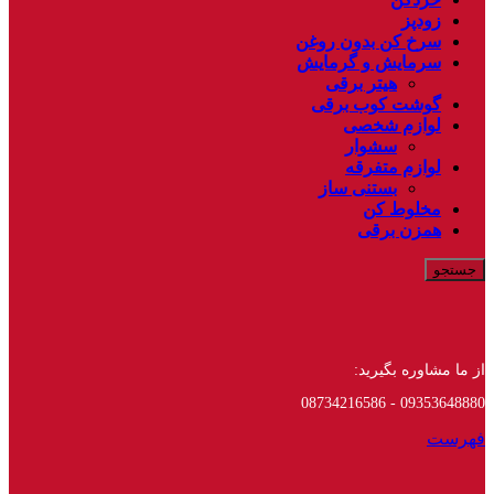
زودپز
سرخ کن بدون روغن
سرمایش و گرمایش
هیتر برقی
گوشت کوب برقی
لوازم شخصی
سشوار
لوازم متفرقه
بستنی ساز
مخلوط کن
همزن برقی
جستجو
از ما مشاوره بگیرید:
09353648880 - 08734216586
فهرست