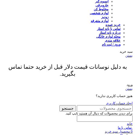
آبمیوه گیر
جاروبرقی
مخلوط کن
لوازم شخصی
زودپز
لوازم متفرقه
خرید عمده
تماس با بانه استار
درباره بانه استار
مجله لوازم خانگی
علاقه مندی
ورود / ثبت نام
سبد خرید
بستن
به دلیل نوسانات قیمت دلار قبل از خرید حتما تماس
بگیرید.
ورود
بستن
هنوز حساب کاربری ندارید؟
ایجاد حساب کاربری
جستجو
برای دیدن محصولات که دنبال آن هستید تایپ کنید.
خانه
تماس با ما
0
محصول
سبد خرید