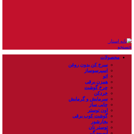
جستجو
محصولات
سرخ کن بدون روغن
اسپرسوساز
اتو
همزن برقی
چرخ گوشت
خردکن
سرمایش و گرمایش
چایی ساز
اون توستر
گوشت کوب برقی
بخارشور
توستر نان
آبمیوه گیر