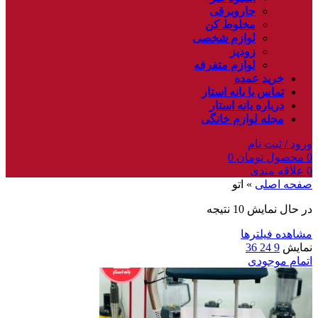
جاروبرقی
مخلوط کن
لوازم شخصی
زودپز
لوازم متفرقه
خرید عمده
تماس با بانه استار
درباره بانه استار
مجله لوازم خانگی
ورود / ثبت نام
0
محصول
تومان
0
0
علاقه مندی
صفحه اصلی
»
اتو
در حال نمایش 10 نتیجه
مشاهده فیلترها
نمایش
9
24
36
اتمام موجودی