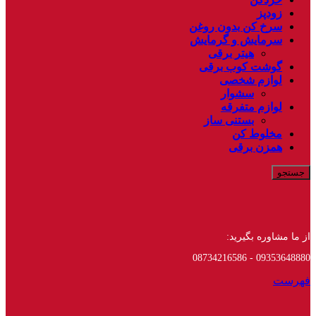
زودپز
سرخ کن بدون روغن
سرمایش و گرمایش
هیتر برقی
گوشت کوب برقی
لوازم شخصی
سشوار
لوازم متفرقه
بستنی ساز
مخلوط کن
همزن برقی
جستجو
از ما مشاوره بگیرید:
09353648880 - 08734216586
فهرست