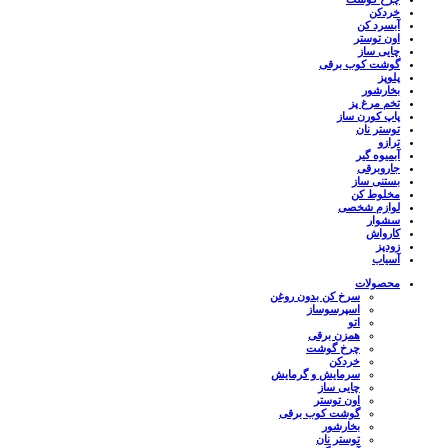
خردکن
آبسرد کن
اون توستر
چایی ساز
گوشت کوب برقی
پلوپز
بخارشور
تخم مرغ پز
پاپ کورن ساز
توستر نان
ترازو
آبمیوه گیر
جاروبرقی
بستنی ساز
مخلوط کن
لوازم شخصی
سشوار
کارواش
زودپز
آسیاب
محصولات
سرخ کن بدون روغن
اسپرسوساز
اتو
همزن برقی
چرخ گوشت
خردکن
سرمایش و گرمایش
چایی ساز
اون توستر
گوشت کوب برقی
بخارشور
توستر نان