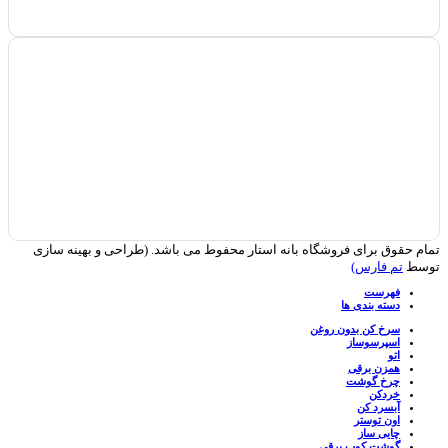
تمام حقوق برای فروشگاه بانه استار محفوط می باشد. (طراحی و بهینه سازی
توسط
تم فارس)
فهرست
دسته بندی ها
سرخ کن بدون روغن
اسپرسوساز
اتو
همزن برقی
چرخ گوشت
خردکن
آبسرد کن
اون توستر
چایی ساز
گوشت کوب برقی