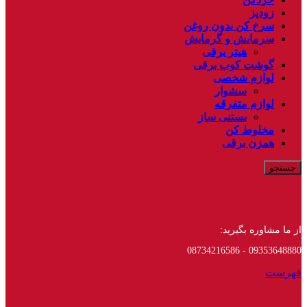
زودپز
سرخ کن بدون روغن
سرمایش و گرمایش
هیتر برقی
گوشت کوب برقی
لوازم شخصی
سشوار
لوازم متفرقه
بستنی ساز
مخلوط کن
همزن برقی
جستجو
از ما مشاوره بگیرید:
09353648880 - 08734216586
فهرست