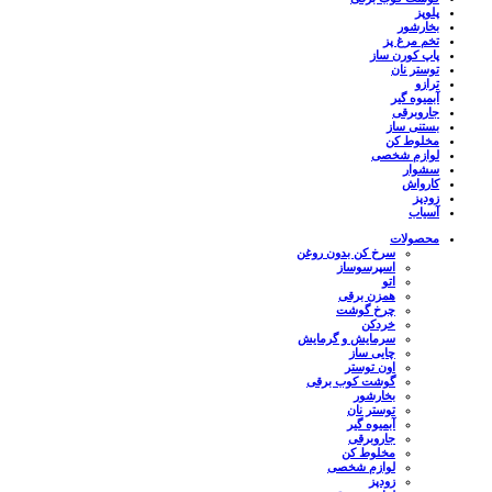
پلوپز
بخارشور
تخم مرغ پز
پاپ کورن ساز
توستر نان
ترازو
آبمیوه گیر
جاروبرقی
بستنی ساز
مخلوط کن
لوازم شخصی
سشوار
کارواش
زودپز
آسیاب
محصولات
سرخ کن بدون روغن
اسپرسوساز
اتو
همزن برقی
چرخ گوشت
خردکن
سرمایش و گرمایش
چایی ساز
اون توستر
گوشت کوب برقی
بخارشور
توستر نان
آبمیوه گیر
جاروبرقی
مخلوط کن
لوازم شخصی
زودپز