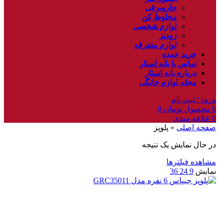
جاروبرقی
مخلوط کن
لوازم شخصی
زودپز
لوازم متفرقه
خرید عمده
تماس با بانه استار
درباره بانه استار
مجله لوازم خانگی
ورود / ثبت نام
0
محصول
تومان
0
0
علاقه مندی
صفحه اصلی
»
پلوپز
در حال نمایش یک نتیجه
مشاهده فیلترها
نمایش
9
24
36