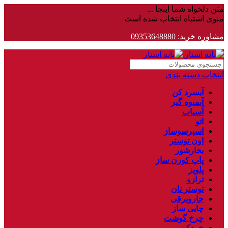
متن دلخواه شما اینجا ...
منوی اشتباه انتخاب شده است
مشاوره خرید:
09353648880
انتخاب دسته بندی
آبسرد کن
آبمیوه گیر
آسیاب
اتو
اسپرسوساز
اون توستر
بخارشور
پاپ کورن ساز
پلوپز
ترازو
توستر نان
جاروبرقی
چایی ساز
چرخ گوشت
خردکن