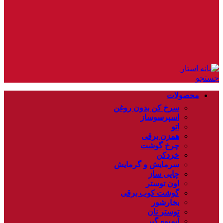
جستجو
محصولات
سرخ کن بدون روغن
اسپرسوساز
اتو
همزن برقی
چرخ گوشت
خردکن
سرمایش و گرمایش
چایی ساز
اون توستر
گوشت کوب برقی
بخارشور
توستر نان
آبمیوه گیر