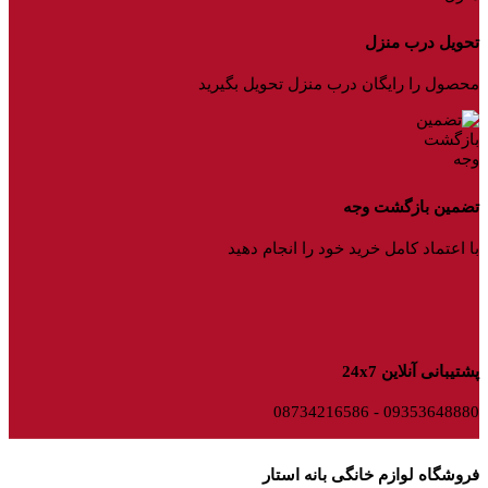
تحویل درب منزل
محصول را رایگان درب منزل تحویل بگیرید
تضمین بازگشت وجه
با اعتماد کامل خرید خود را انجام دهید
پشتیبانی آنلاین 24x7
09353648880 - 08734216586
فروشگاه لوازم خانگی بانه استار