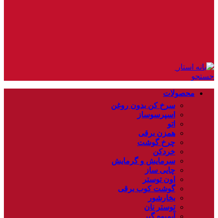
جستجو
محصولات
سرخ کن بدون روغن
اسپرسوساز
اتو
همزن برقی
چرخ گوشت
خردکن
سرمایش و گرمایش
چایی ساز
اون توستر
گوشت کوب برقی
بخارشور
توستر نان
آبمیوه گیر