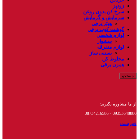
زودپز
سرخ کن بدون روغن
سرمایش و گرمایش
هیتر برقی
گوشت کوب برقی
لوازم شخصی
سشوار
لوازم متفرقه
بستنی ساز
مخلوط کن
همزن برقی
جستجو
از ما مشاوره بگیرید:
09353648880 - 08734216586
فهرست