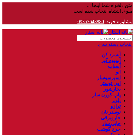
متن دلخواه شما اینجا ...
منوی اشتباه انتخاب شده است
مشاوره خرید:
09353648880
انتخاب دسته بندی
آبسرد کن
آبمیوه گیر
آسیاب
اتو
اسپرسوساز
اون توستر
بخارشور
پاپ کورن ساز
پلوپز
ترازو
توستر نان
جاروبرقی
چایی ساز
چرخ گوشت
خردکن