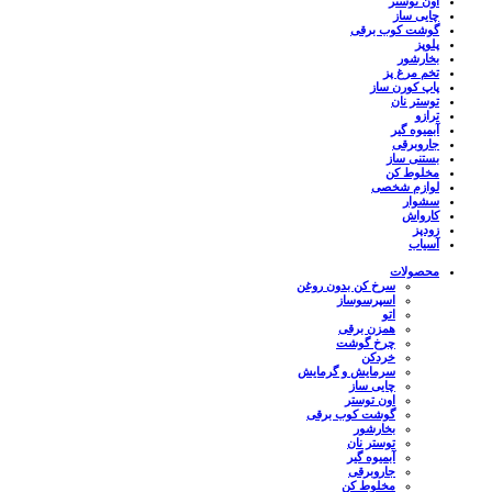
اون توستر
چایی ساز
گوشت کوب برقی
پلوپز
بخارشور
تخم مرغ پز
پاپ کورن ساز
توستر نان
ترازو
آبمیوه گیر
جاروبرقی
بستنی ساز
مخلوط کن
لوازم شخصی
سشوار
کارواش
زودپز
آسیاب
محصولات
سرخ کن بدون روغن
اسپرسوساز
اتو
همزن برقی
چرخ گوشت
خردکن
سرمایش و گرمایش
چایی ساز
اون توستر
گوشت کوب برقی
بخارشور
توستر نان
آبمیوه گیر
جاروبرقی
مخلوط کن