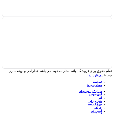
تمام حقوق برای فروشگاه بانه استار محفوط می باشد. (طراحی و بهینه سازی
توسط
تم فارس)
فهرست
دسته بندی ها
سرخ کن بدون روغن
اسپرسوساز
اتو
همزن برقی
چرخ گوشت
خردکن
آبسرد کن