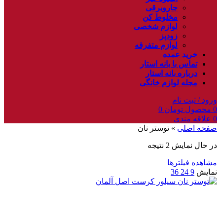
جاروبرقی
مخلوط کن
لوازم شخصی
زودپز
لوازم متفرقه
خرید عمده
تماس با بانه استار
درباره بانه استار
مجله لوازم خانگی
ورود / ثبت نام
0
محصول
تومان
0
0
علاقه مندی
صفحه اصلی
»
توستر نان
در حال نمایش 2 نتیجه
مشاهده فیلترها
نمایش
9
24
36