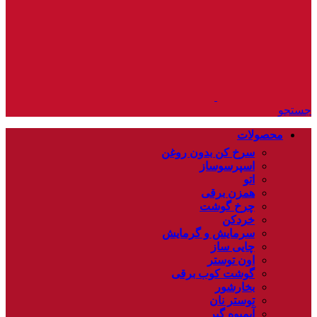
جستجو
محصولات
سرخ کن بدون روغن
اسپرسوساز
اتو
همزن برقی
چرخ گوشت
خردکن
سرمایش و گرمایش
چایی ساز
اون توستر
گوشت کوب برقی
بخارشور
توستر نان
آبمیوه گیر