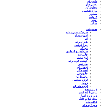
جاروبرقی
بستنی ساز
مخلوط کن
لوازم شخصی
سشوار
کارواش
زودپز
آسیاب
محصولات
سرخ کن بدون روغن
اسپرسوساز
اتو
همزن برقی
چرخ گوشت
خردکن
سرمایش و گرمایش
چایی ساز
اون توستر
گوشت کوب برقی
بخارشور
توستر نان
آبمیوه گیر
جاروبرقی
مخلوط کن
لوازم شخصی
زودپز
لوازم متفرقه
خرید عمده
تماس با بانه استار
درباره بانه استار
مجله لوازم خانگی
علاقه مندی
ورود / ثبت نام