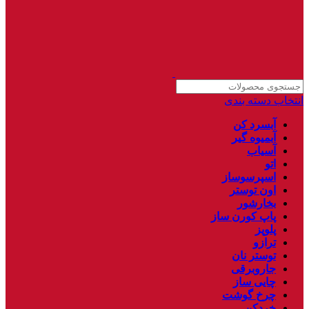
انتخاب دسته بندی
آبسرد کن
آبمیوه گیر
آسیاب
اتو
اسپرسوساز
اون توستر
بخارشور
پاپ کورن ساز
پلوپز
ترازو
توستر نان
جاروبرقی
چایی ساز
چرخ گوشت
خردکن