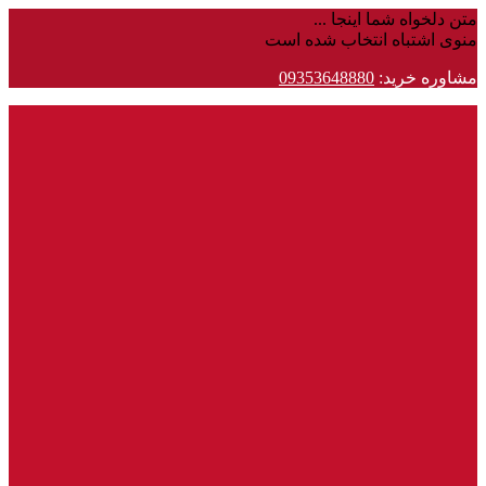
متن دلخواه شما اینجا ...
منوی اشتباه انتخاب شده است
مشاوره خرید:
09353648880