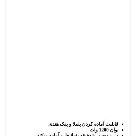
قابلیت آماده کردن پفیلا و پفک هندی
توان 1200 وات
د ر مدت در 5 دقیقه پفیلا هارو آماده میکنه