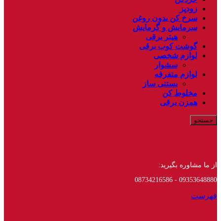
زودپز
سرخ کن بدون روغن
سرمایش و گرمایش
هیتر برقی
گوشت کوب برقی
لوازم شخصی
سشوار
لوازم متفرقه
بستنی ساز
مخلوط کن
همزن برقی
جستجو
از ما مشاوره بگیرید:
09353648880 - 08734216586
فهرست