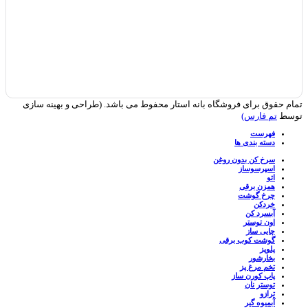
تمام حقوق برای فروشگاه بانه استار محفوط می باشد. (طراحی و بهینه سازی
توسط
تم فارس)
فهرست
دسته بندی ها
سرخ کن بدون روغن
اسپرسوساز
اتو
همزن برقی
چرخ گوشت
خردکن
آبسرد کن
اون توستر
چایی ساز
گوشت کوب برقی
پلوپز
بخارشور
تخم مرغ پز
پاپ کورن ساز
توستر نان
ترازو
آبمیوه گیر