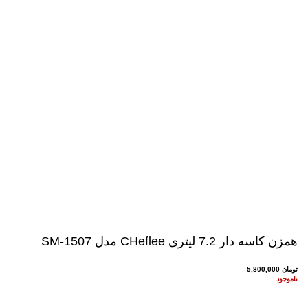
بگیرید.
همزن کاسه دار 7.2 لیتری CHeflee مدل SM-1507
تومان
5,800,000
ناموجود