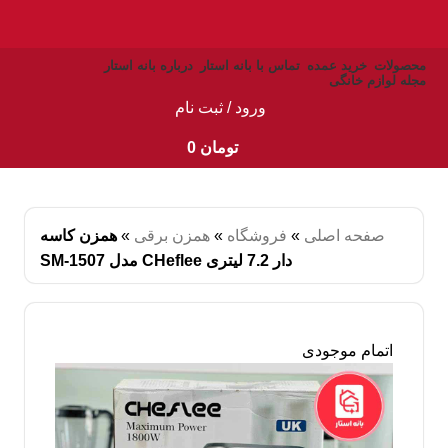
محصولات
خرید عمده
تماس با بانه استار
درباره بانه استار
مجله لوازم خانگی
ورود / ثبت نام
تومان
0
صفحه اصلی
»
فروشگاه
»
همزن برقی
»
همزن کاسه
دار 7.2 لیتری CHeflee مدل SM-1507
اتمام موجودی