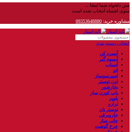
متن دلخواه شما اینجا ...
منوی اشتباه انتخاب شده است
مشاوره خرید:
09353648880
انتخاب دسته بندی
آبسرد کن
آبمیوه گیر
آسیاب
اتو
اسپرسوساز
اون توستر
بخارشور
پاپ کورن ساز
پلوپز
ترازو
توستر نان
جاروبرقی
چایی ساز
چرخ گوشت
خردکن