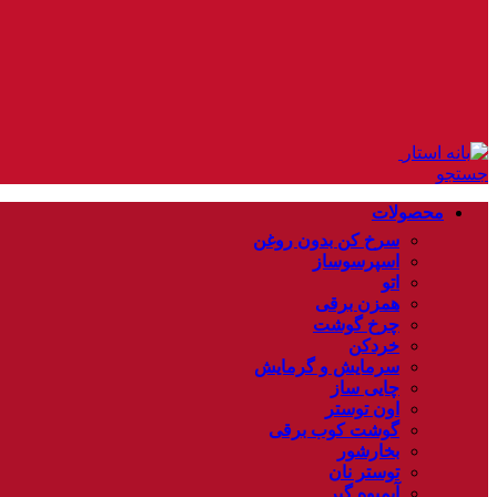
جستجو
محصولات
سرخ کن بدون روغن
اسپرسوساز
اتو
همزن برقی
چرخ گوشت
خردکن
سرمایش و گرمایش
چایی ساز
اون توستر
گوشت کوب برقی
بخارشور
توستر نان
آبمیوه گیر