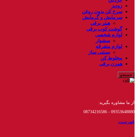
زودپز
سرخ کن بدون روغن
سرمایش و گرمایش
هیتر برقی
گوشت کوب برقی
لوازم شخصی
سشوار
لوازم متفرقه
بستنی ساز
مخلوط کن
همزن برقی
جستجو
از ما مشاوره بگیرید:
09353648880 - 08734216586
فهرست