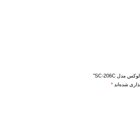
دل SC-206C”
ذاری شده‌اند
*