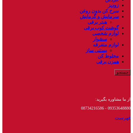
زودپز
سرخ کن بدون روغن
سرمایش و گرمایش
هیتر برقی
گوشت کوب برقی
لوازم شخصی
سشوار
لوازم متفرقه
بستنی ساز
مخلوط کن
همزن برقی
جستجو
از ما مشاوره بگیرید:
09353648880 - 08734216586
فهرست