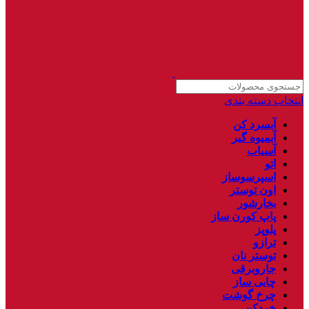
انتخاب دسته بندی
آبسرد کن
آبمیوه گیر
آسیاب
اتو
اسپرسوساز
اون توستر
بخارشور
پاپ کورن ساز
پلوپز
ترازو
توستر نان
جاروبرقی
چایی ساز
چرخ گوشت
خردکن