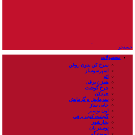
جستجو
محصولات
سرخ کن بدون روغن
اسپرسوساز
اتو
همزن برقی
چرخ گوشت
خردکن
سرمایش و گرمایش
چایی ساز
اون توستر
گوشت کوب برقی
بخارشور
توستر نان
آبمیوه گیر