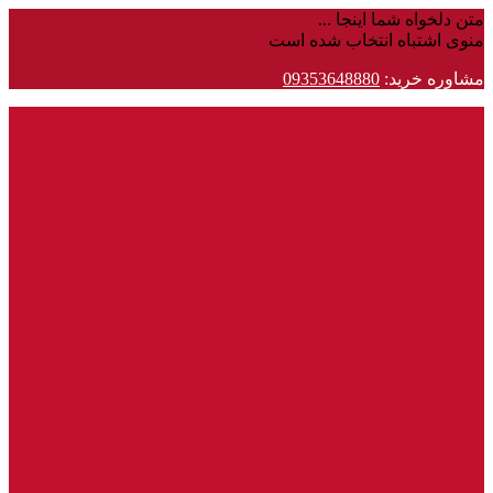
متن دلخواه شما اینجا ...
منوی اشتباه انتخاب شده است
مشاوره خرید:
09353648880