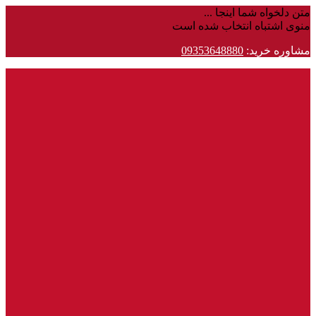
متن دلخواه شما اینجا ...
منوی اشتباه انتخاب شده است
مشاوره خرید:
09353648880