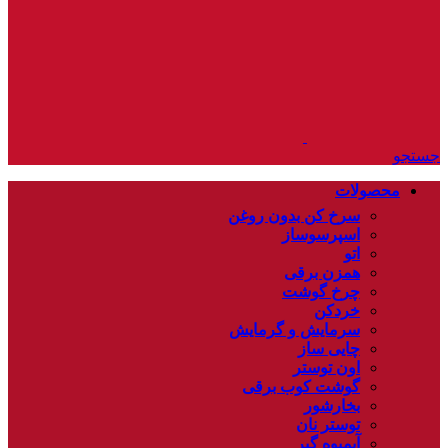
جستجو
محصولات
سرخ کن بدون روغن
اسپرسوساز
اتو
همزن برقی
چرخ گوشت
خردکن
سرمایش و گرمایش
چایی ساز
اون توستر
گوشت کوب برقی
بخارشور
توستر نان
آبمیوه گیر