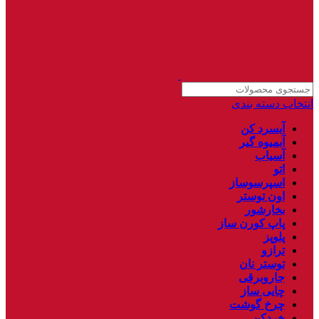
انتخاب دسته بندی
آبسرد کن
آبمیوه گیر
آسیاب
اتو
اسپرسوساز
اون توستر
بخارشور
پاپ کورن ساز
پلوپز
ترازو
توستر نان
جاروبرقی
چایی ساز
چرخ گوشت
خردکن