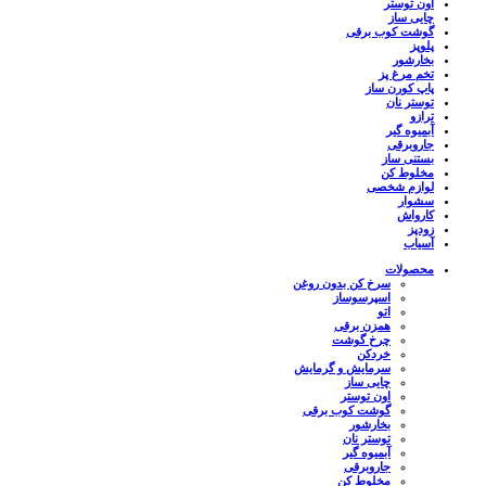
اون توستر
چایی ساز
گوشت کوب برقی
پلوپز
بخارشور
تخم مرغ پز
پاپ کورن ساز
توستر نان
ترازو
آبمیوه گیر
جاروبرقی
بستنی ساز
مخلوط کن
لوازم شخصی
سشوار
کارواش
زودپز
آسیاب
محصولات
سرخ کن بدون روغن
اسپرسوساز
اتو
همزن برقی
چرخ گوشت
خردکن
سرمایش و گرمایش
چایی ساز
اون توستر
گوشت کوب برقی
بخارشور
توستر نان
آبمیوه گیر
جاروبرقی
مخلوط کن