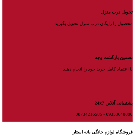
تحویل درب منزل
محصول را رایگان درب منزل تحویل بگیرید
تضمین بازگشت وجه
با اعتماد کامل خرید خود را انجام دهید
پشتیبانی آنلاین 24x7
09353648880 - 08734216586
فروشگاه لوازم خانگی بانه استار