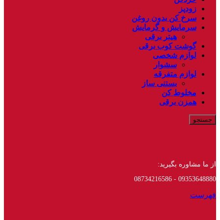
زودپز
سرخ کن بدون روغن
سرمایش و گرمایش
هیتر برقی
گوشت کوب برقی
لوازم شخصی
سشوار
لوازم متفرقه
بستنی ساز
مخلوط کن
همزن برقی
جستجو
از ما مشاوره بگیرید:
09353648880 - 08734216586
فهرست