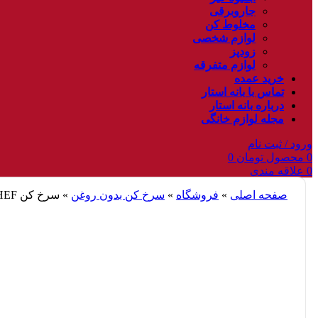
جاروبرقی
مخلوط کن
لوازم شخصی
زودپز
لوازم متفرقه
خرید عمده
تماس با بانه استار
درباره بانه استار
مجله لوازم خانگی
ورود / ثبت نام
0
محصول
تومان
0
0
علاقه مندی
صفحه اصلی
»
فروشگاه
»
سرخ کن بدون روغن
»
سرخ کن BESCHEF