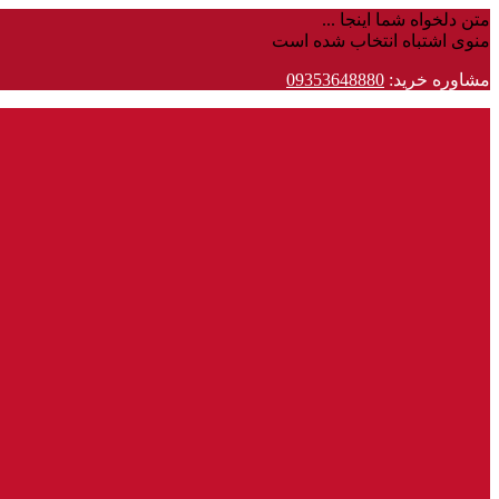
متن دلخواه شما اینجا ...
منوی اشتباه انتخاب شده است
مشاوره خرید:
09353648880