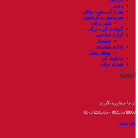
زودپز
سرخ کن بدون روغن
سرمایش و گرمایش
هیتر برقی
گوشت کوب برقی
لوازم شخصی
سشوار
لوازم متفرقه
بستنی ساز
مخلوط کن
همزن برقی
جستجو
از ما مشاوره بگیرید:
09353648880 - 08734216586
فهرست