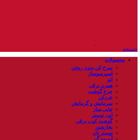
جستجو
محصولات
سرخ کن بدون روغن
اسپرسوساز
اتو
همزن برقی
چرخ گوشت
خردکن
سرمایش و گرمایش
چایی ساز
اون توستر
گوشت کوب برقی
بخارشور
توستر نان
آبمیوه گیر