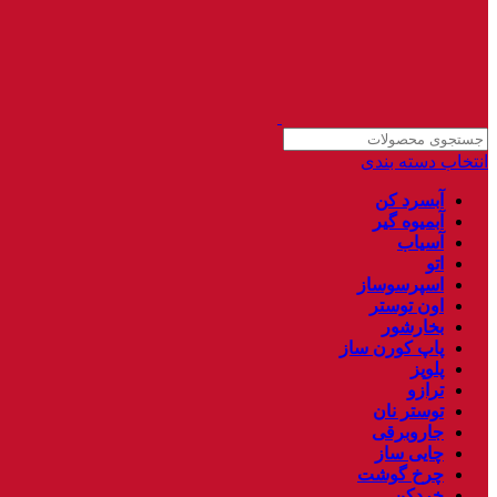
انتخاب دسته بندی
آبسرد کن
آبمیوه گیر
آسیاب
اتو
اسپرسوساز
اون توستر
بخارشور
پاپ کورن ساز
پلوپز
ترازو
توستر نان
جاروبرقی
چایی ساز
چرخ گوشت
خردکن