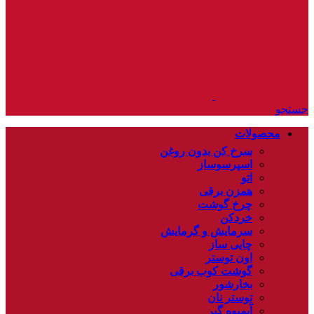
جستجو
محصولات
سرخ کن بدون روغن
اسپرسوساز
اتو
همزن برقی
چرخ گوشت
خردکن
سرمایش و گرمایش
چایی ساز
اون توستر
گوشت کوب برقی
بخارشور
توستر نان
آبمیوه گیر