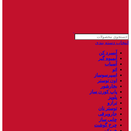
انتخاب دسته بندی
آبسرد کن
آبمیوه گیر
آسیاب
اتو
اسپرسوساز
اون توستر
بخارشور
پاپ کورن ساز
پلوپز
ترازو
توستر نان
جاروبرقی
چایی ساز
چرخ گوشت
خردکن