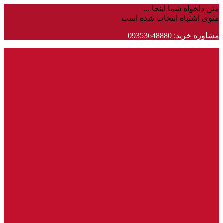
متن دلخواه شما اینجا ...
منوی اشتباه انتخاب شده است
مشاوره خرید:
09353648880