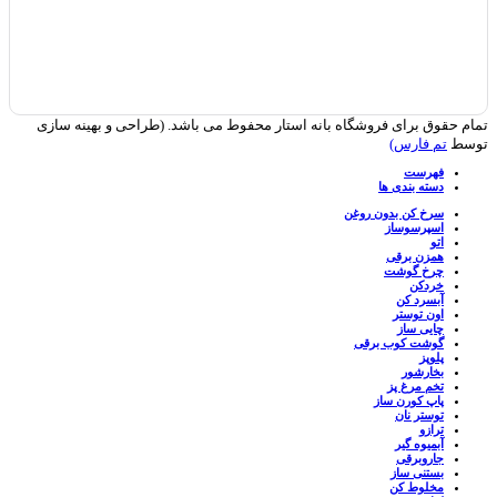
تمام حقوق برای فروشگاه بانه استار محفوط می باشد. (طراحی و بهینه سازی
توسط
تم فارس)
فهرست
دسته بندی ها
سرخ کن بدون روغن
اسپرسوساز
اتو
همزن برقی
چرخ گوشت
خردکن
آبسرد کن
اون توستر
چایی ساز
گوشت کوب برقی
پلوپز
بخارشور
تخم مرغ پز
پاپ کورن ساز
توستر نان
ترازو
آبمیوه گیر
جاروبرقی
بستنی ساز
مخلوط کن