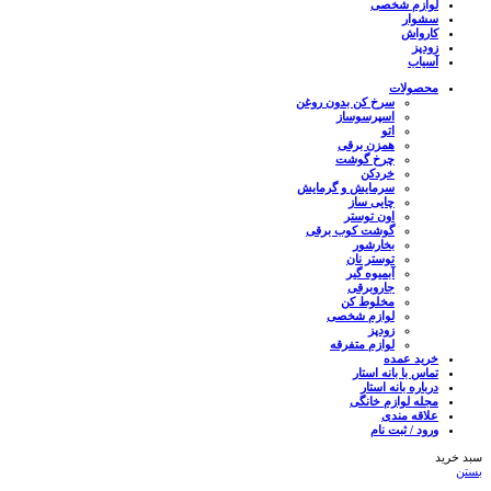
لوازم شخصی
سشوار
کارواش
زودپز
آسیاب
محصولات
سرخ کن بدون روغن
اسپرسوساز
اتو
همزن برقی
چرخ گوشت
خردکن
سرمایش و گرمایش
چایی ساز
اون توستر
گوشت کوب برقی
بخارشور
توستر نان
آبمیوه گیر
جاروبرقی
مخلوط کن
لوازم شخصی
زودپز
لوازم متفرقه
خرید عمده
تماس با بانه استار
درباره بانه استار
مجله لوازم خانگی
علاقه مندی
ورود / ثبت نام
سبد خرید
بستن