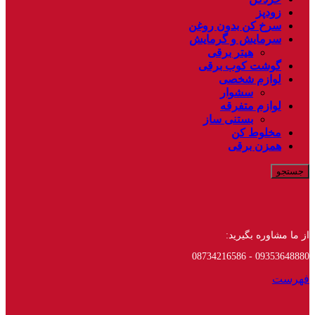
زودپز
سرخ کن بدون روغن
سرمایش و گرمایش
هیتر برقی
گوشت کوب برقی
لوازم شخصی
سشوار
لوازم متفرقه
بستنی ساز
مخلوط کن
همزن برقی
جستجو
از ما مشاوره بگیرید:
09353648880 - 08734216586
فهرست