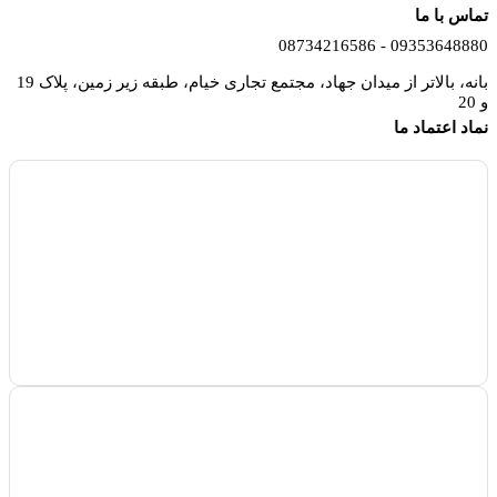
تماس با ما
09353648880 - 08734216586
بانه، بالاتر از میدان جهاد، مجتمع تجاری خیام، طبقه زیر زمین، پلاک 19
و 20
نماد اعتماد ما