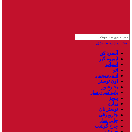
انتخاب دسته بندی
آبسرد کن
آبمیوه گیر
آسیاب
اتو
اسپرسوساز
اون توستر
بخارشور
پاپ کورن ساز
پلوپز
ترازو
توستر نان
جاروبرقی
چایی ساز
چرخ گوشت
خردکن