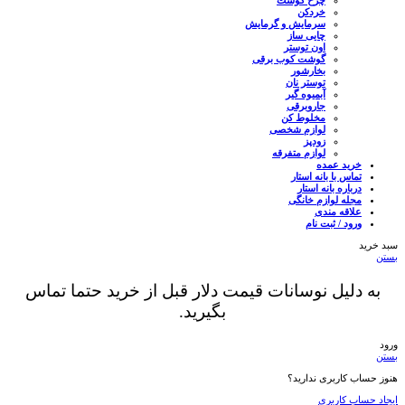
خردکن
سرمایش و گرمایش
چایی ساز
اون توستر
گوشت کوب برقی
بخارشور
توستر نان
آبمیوه گیر
جاروبرقی
مخلوط کن
لوازم شخصی
زودپز
لوازم متفرقه
خرید عمده
تماس با بانه استار
درباره بانه استار
مجله لوازم خانگی
علاقه مندی
ورود / ثبت نام
سبد خرید
بستن
به دلیل نوسانات قیمت دلار قبل از خرید حتما تماس
بگیرید.
ورود
بستن
هنوز حساب کاربری ندارید؟
ایجاد حساب کاربری