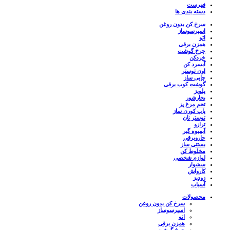
فهرست
دسته بندی ها
سرخ کن بدون روغن
اسپرسوساز
اتو
همزن برقی
چرخ گوشت
خردکن
آبسرد کن
اون توستر
چایی ساز
گوشت کوب برقی
پلوپز
بخارشور
تخم مرغ پز
پاپ کورن ساز
توستر نان
ترازو
آبمیوه گیر
جاروبرقی
بستنی ساز
مخلوط کن
لوازم شخصی
سشوار
کارواش
زودپز
آسیاب
محصولات
سرخ کن بدون روغن
اسپرسوساز
اتو
همزن برقی
چرخ گوشت