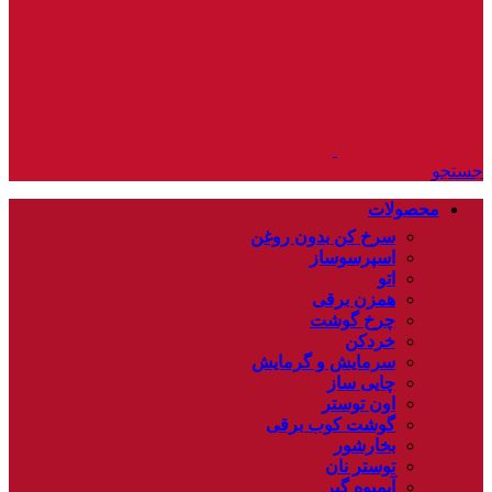
جستجو
محصولات
سرخ کن بدون روغن
اسپرسوساز
اتو
همزن برقی
چرخ گوشت
خردکن
سرمایش و گرمایش
چایی ساز
اون توستر
گوشت کوب برقی
بخارشور
توستر نان
آبمیوه گیر