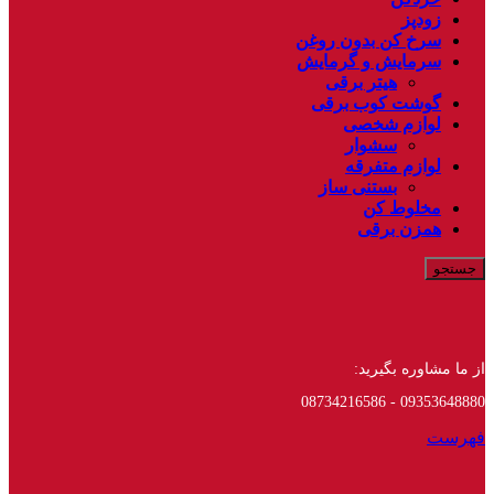
زودپز
سرخ کن بدون روغن
سرمایش و گرمایش
هیتر برقی
گوشت کوب برقی
لوازم شخصی
سشوار
لوازم متفرقه
بستنی ساز
مخلوط کن
همزن برقی
جستجو
از ما مشاوره بگیرید:
09353648880 - 08734216586
فهرست