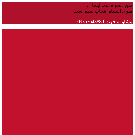
متن دلخواه شما اینجا ...
منوی اشتباه انتخاب شده است
مشاوره خرید:
09353648880