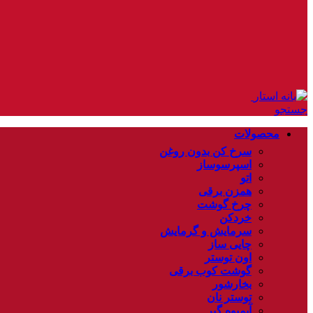
جستجو
محصولات
سرخ کن بدون روغن
اسپرسوساز
اتو
همزن برقی
چرخ گوشت
خردکن
سرمایش و گرمایش
چایی ساز
اون توستر
گوشت کوب برقی
بخارشور
توستر نان
آبمیوه گیر