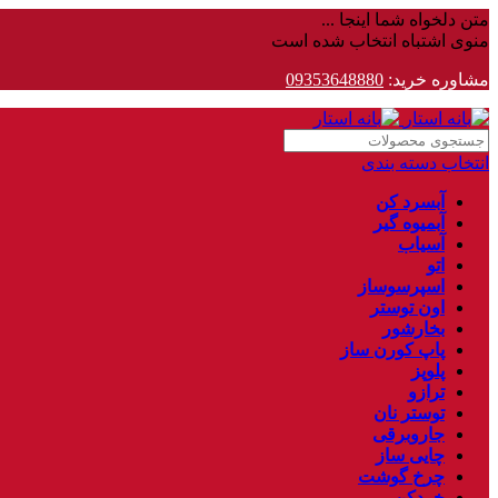
متن دلخواه شما اینجا ...
منوی اشتباه انتخاب شده است
مشاوره خرید:
09353648880
انتخاب دسته بندی
آبسرد کن
آبمیوه گیر
آسیاب
اتو
اسپرسوساز
اون توستر
بخارشور
پاپ کورن ساز
پلوپز
ترازو
توستر نان
جاروبرقی
چایی ساز
چرخ گوشت
خردکن