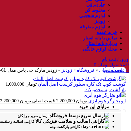
جاروبرقی
مخلوط کن
لوازم شخصی
زودپز
لوازم متفرقه
خرید عمده
تماس با بانه استار
درباره بانه استار
مجله لوازم خانگی
ورود / ثبت نام
0
محصول
تومان
0
صفحه اصلی
»
فروشگاه
»
زودپز
»
زودپز مارک جی پاس مدل GPC307-6L
0
علاقه مندی
گوشت کوب تک کاره سیلور کرست اصل آلمان
تومان
1,600,000
بازگشت به محصولات
اتو بخارگر هوم ایزی
تومان
2,200,000
قیمت اصلی تومان 2,200,000 بود.
مزایای این خرید
ارسال سریع و رایگان
گارانتی اصالت و سلامت 
گارانتی بازگشت وجه