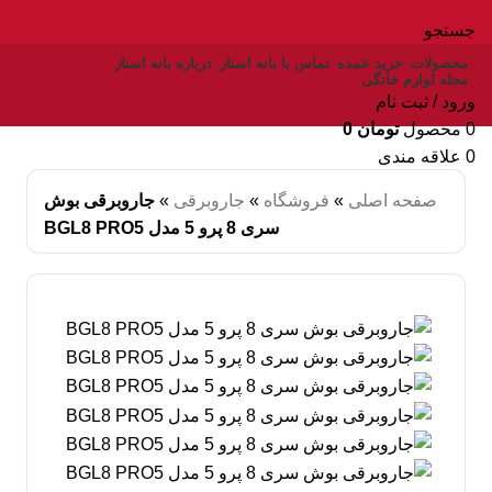
جستجو
محصولات
خرید عمده
تماس با بانه استار
درباره بانه استار
مجله لوازم خانگی
ورود / ثبت نام
0
محصول
تومان
0
0
علاقه مندی
صفحه اصلی
»
فروشگاه
»
جاروبرقی
»
جاروبرقی بوش
سری 8 پرو 5 مدل BGL8 PRO5