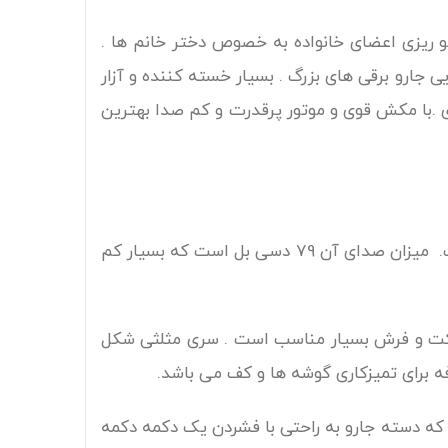
 ریزی اعضای خانواده به خصوص دختر خانم ها .
ی جارو برقی های بزرگ . بسیار خسته کننده و آزار
تاده فکر مدل DARKY`S با وزنی سبک و طراحی کاربردی .با مکش قوی و موتور پرقدرت و کم صدا بهترین
جاروبرقی ایستاده فکر مدل DARKY`S دارای قدرت موتور 800 وات است و قدرت مکش آن 10 برابر جارو شارژی است. میزان صدای آن 79 دسی بل است که بسیار کم
وکت و فرش بسیار مناسب است . سری مثلثی شکل
فه برای تمیزکاری گوشه ها و کف می باشد.
نوان دستی استفاده کنید که دسته جارو به راحتی با فشردن یک دکمه دکمه