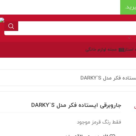
رید.
ه استار
مجله لوازم خانگی
اده فکر مدل DARKY`S
جاروبرقی ایستاده فکر مدل DARKY`S
فقط رنگ قرمز موجود