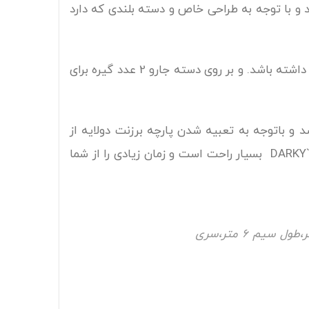
 و با توجه به طراحی خاص و دسته بلندی که دارد
طول سیم جاروبرقی 6 متر است واین مزیت را دارد که می تواند به راحتی به همه گوشه ها و زوایای خانه دسترسی داشته باشد. و بر روی دسته جارو 2 عدد گیره برای
 به صورت کیسه دائمی می باشد و باتوجه به تعبیه شدن پارچه برزنت دولایه از
پخش شدن و عبور گرد و خاک در محیط جلوگیری می شود. تمیز کردن مخزن زباله جاروبرقی ایستاده فکر مدل DARKY`S بسیار راحت است و زمان زیادی را از شما
قدرت موتور 800وات،قابلیت استفاده به صورت دستی و ایستاده،ظرفیتمخزن زباله 1لیتر،طول سیم 6 متر،سری