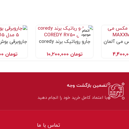
اتمام
موجود
ی
س می آلمان
جارو روباتیک برند coredy
اطلاعات بیشتر
افزودن به سبد خر
MAX
مدل COREDY R750
مدل BGL8 PRO5
تومان
10,200,000
تومان
40,000,000
تضمین بازگشت وجه
با اعتماد کامل خرید خود را انجام دهید
تماس با ما