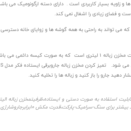
ها و زاویه بسیار کاربردی است . دارای دسته ارگونومیک می باشد
است و فضای زیادی را اشغال نمی کند.
جاروبرقی ایستاده فکر مدل DARKY`S دارای ظرفیت مخزن زباله 1 لیتری است که
 دهید جارو را باز کنید و زباله ها را تخلیه کنید.
شتر برای سنگ-سرامیک-پارکت،قدرت مکش 10برابرجاروشارژی