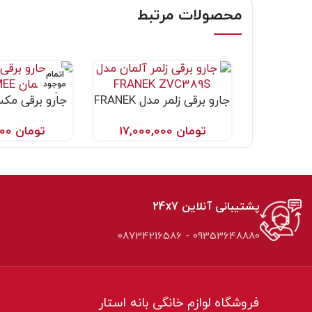
محصولات مرتبط
اتمام
موجود
ی
جارو برقی زلمر مدل FRANEK
جارو برقی مک
افزودن به سبد خرید
اطلاعات بیشتر
XMEE
ZVC389S
تومان
17,000,000
تومان
4,400,000
پشتیبانی آنلاین 24x7
09353648880 - 08734216586
فروشگاه لوازم خانگی بانه استار