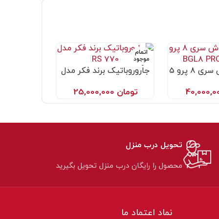
اتمام
موجود
ی
جاروبرقی بوش سری 8 پرو 5
جاروروباتیک برند فکر مدل
ید
اطلاعات بیشتر
ROBERT RS 770
تومان
25,000,000
تحویل درب منزل
محصول را رایگان درب منزل تحویل بگیرید
نماد اعتماد ما