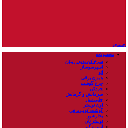
جستجو
محصولات
سرخ کن بدون روغن
اسپرسوساز
اتو
همزن برقی
چرخ گوشت
خردکن
سرمایش و گرمایش
چایی ساز
اون توستر
گوشت کوب برقی
بخارشور
توستر نان
آبمیوه گیر