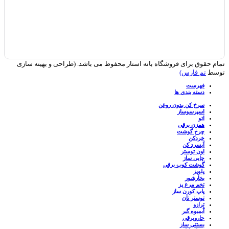
تمام حقوق برای فروشگاه بانه استار محفوط می باشد. (طراحی و بهینه سازی
توسط
تم فارس)
فهرست
دسته بندی ها
سرخ کن بدون روغن
اسپرسوساز
اتو
همزن برقی
چرخ گوشت
خردکن
آبسرد کن
اون توستر
چایی ساز
گوشت کوب برقی
پلوپز
بخارشور
تخم مرغ پز
پاپ کورن ساز
توستر نان
ترازو
آبمیوه گیر
جاروبرقی
بستنی ساز