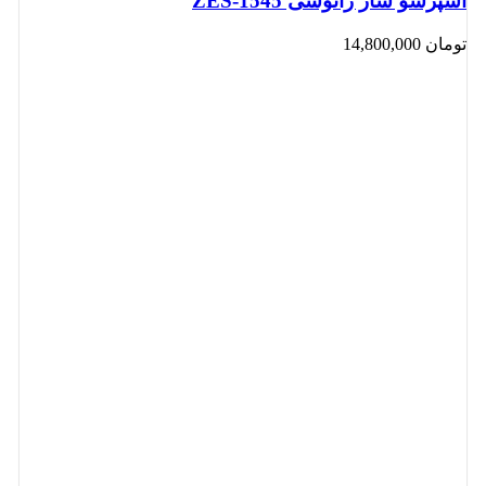
اسپرسو ساز زانوسی ZES-1545
تومان
14,800,000