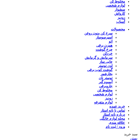
مخلوط کن
لوازم شخصی
سشوار
کارواش
زودپز
آسیاب
محصولات
سرخ کن بدون روغن
اسپرسوساز
اتو
همزن برقی
چرخ گوشت
خردکن
سرمایش و گرمایش
چایی ساز
اون توستر
گوشت کوب برقی
بخارشور
توستر نان
آبمیوه گیر
جاروبرقی
مخلوط کن
لوازم شخصی
زودپز
لوازم متفرقه
خرید عمده
تماس با بانه استار
درباره بانه استار
مجله لوازم خانگی
علاقه مندی
ورود / ثبت نام
سبد خرید
بستن