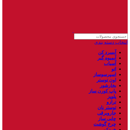
انتخاب دسته بندی
آبسرد کن
آبمیوه گیر
آسیاب
اتو
اسپرسوساز
اون توستر
بخارشور
پاپ کورن ساز
پلوپز
ترازو
توستر نان
جاروبرقی
چایی ساز
چرخ گوشت
خردکن