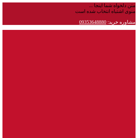
متن دلخواه شما اینجا ...
منوی اشتباه انتخاب شده است
مشاوره خرید:
09353648880