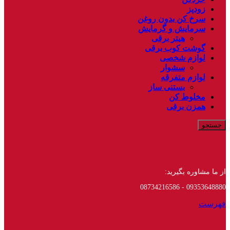
زودپز
سرخ کن بدون روغن
سرمایش و گرمایش
هیتر برقی
گوشت کوب برقی
لوازم شخصی
سشوار
لوازم متفرقه
بستنی ساز
مخلوط کن
همزن برقی
جستجو
از ما مشاوره بگیرید:
09353648880 - 08734216586
فهرست