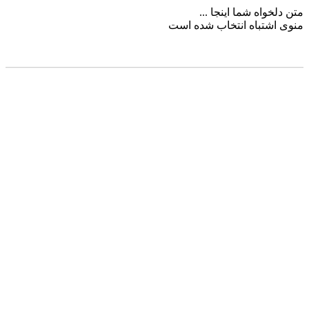
متن دلخواه شما اینجا ...
منوی اشتباه انتخاب شده است
مشاوره خرید:
09353648880