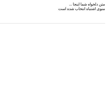
متن دلخواه شما اینجا ...
منوی اشتباه انتخاب شده است
مشاوره خرید:
09353648880