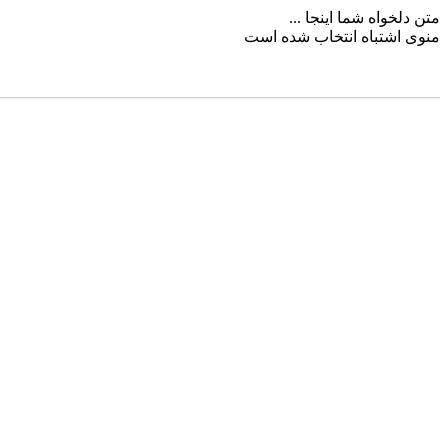
متن دلخواه شما اینجا ...
منوی اشتباه انتخاب شده است
مشاوره خرید:
09353648880