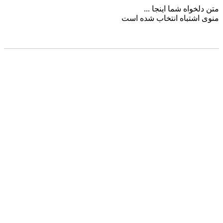
متن دلخواه شما اینجا ...
منوی اشتباه انتخاب شده است
مشاوره خرید:
09353648880