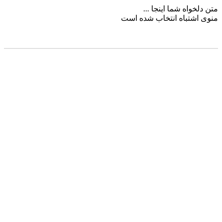
متن دلخواه شما اینجا ...
منوی اشتباه انتخاب شده است
مشاوره خرید:
09353648880